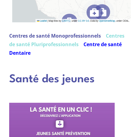
Leaflet
|
Map tiles by
CARTO
, under
CC BY 3.0
. Data by
OpenStreetMap
, under ODbL.
Centres de santé Monoprofessionnels
Centres
de santé Pluriprofessionnels
Centre de santé
Dentaire
Santé des jeunes