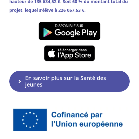
hauteur de 135 634,52 €
.
Soit 60 % du montant total du
projet, lequel s’élève à 226 057,53 €.
En savoir plus sur la Santé des
jeunes