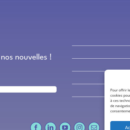
 nos nouvelles !
Pour offrir 
cookies pour
à ces techn
de navigatio
consentement
Ac