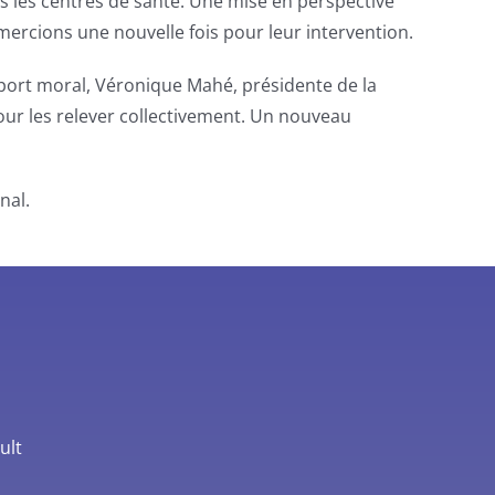
ns les centres de santé. Une mise en perspective
mercions une nouvelle fois pour leur intervention.
apport moral, Véronique Mahé, présidente de la
pour les relever collectivement. Un nouveau
nal.
ult