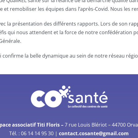
n de QualiREL santé sur la relance de la démarche qualité da
 et remobiliser les équipes dans l’après-Covid. Nous les re
avec la présentation des différents rapports. Lors de son r
éfis qui nous attendent et la force de notre confédération 
 Générale.
 confirme la belle dynamique au sein de notre réseau régio
pace associatif Titi Floris –
7 rue Louis Blériot –
44700 Orva
Tél. :
06 14 14 95 30
|
contact.cosante@gmail.com