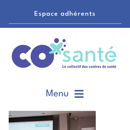
Passer
au
Espace adhérents
contenu
Menu
CO’santé
Voir
l'image