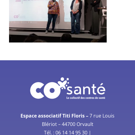
Espace associatif Titi Floris –
7 rue Louis
Blériot –
44700 Orvault
Tél. :
06 14 14 95 30
|