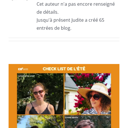
Cet auteur n'a pas encore renseigné
Centres de santé
de détails.
Jusqu'à présent Judite a créé 65
Actions
entrées de blog.
Actualités
Offres d’emploi