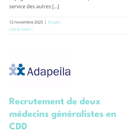
service des autres [...]
12 novembre 2025
|
Emploi
Lire la suite
e
s
n
Recrutement de deux
médecins généralistes en
CDD