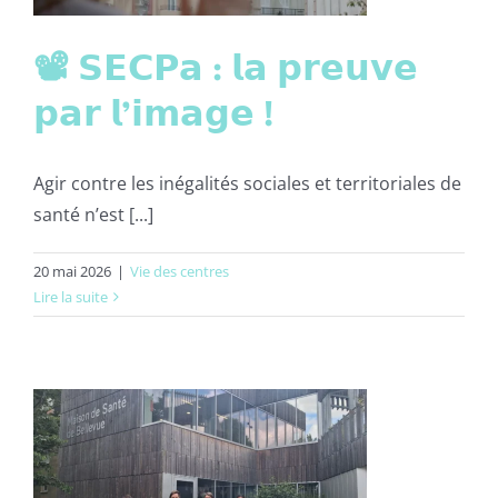
📽 𝗦𝗘𝗖𝗣𝗮 : 𝗹𝗮 𝗽𝗿𝗲𝘂𝘃𝗲
𝗽𝗮𝗿 𝗹’𝗶𝗺𝗮𝗴𝗲 !
Agir contre les inégalités sociales et territoriales de
santé n’est [...]
20 mai 2026
|
Vie des centres
Lire la suite