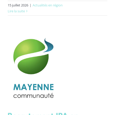
15 juillet 2026
|
Actualités en région
Lire la suite
e