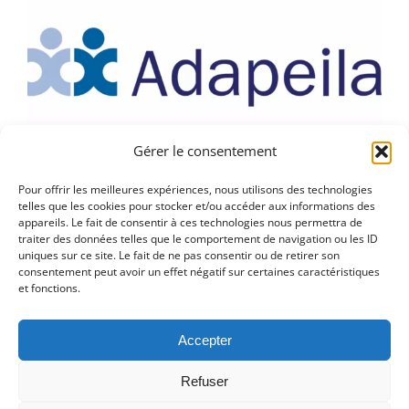
Gérer le consentement
Pour offrir les meilleures expériences, nous utilisons des technologies
Recrutement de quarte
telles que les cookies pour stocker et/ou accéder aux informations des
appareils. Le fait de consentir à ces technologies nous permettra de
temps pleins de médecin
traiter des données telles que le comportement de navigation ou les ID
uniques sur ce site. Le fait de ne pas consentir ou de retirer son
consentement peut avoir un effet négatif sur certaines caractéristiques
généraliste à Nantes
et fonctions.
Description du poste et missions Dans le cadre de
Accepter
l'ouverture [...]
Refuser
5 novembre 2025
|
Emploi