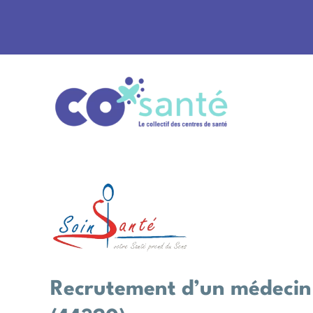
Passer
au
contenu
Voir
l'image
agrandie
Recrutement d’un médecin 