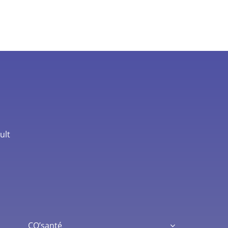
ult
CO’santé