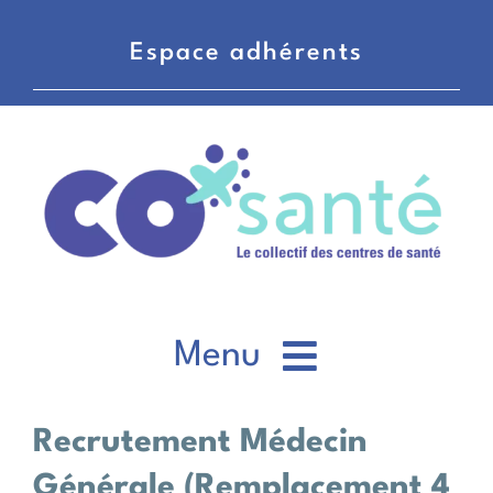
Passer
au
Espace adhérents
contenu
Menu
CO’santé
Recrutement Médecin
Générale (Remplacement 4