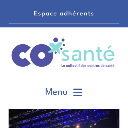
Passer
au
Espace adhérents
contenu
Menu
CO’santé
Voir
l'image