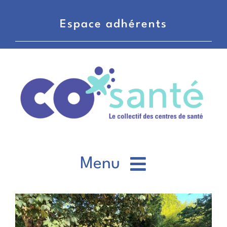
Passer
au
Espace adhérents
contenu
Menu
CO’santé
Voir
l'image