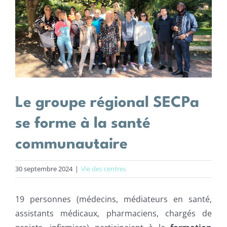
agrandie
Centres de santé
Actions
Actualités
Le groupe régional SECPa
Offres d’emploi
se forme à la santé
communautaire
30 septembre 2024
|
Vie des centres
19 personnes (médecins, médiateurs en santé,
assistants médicaux, pharmaciens, chargés de