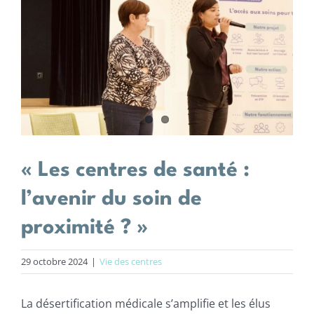
agrandie
Centres de santé
Actions
Actualités
Offres d’emploi
« Les centres de santé :
l’avenir du soin de
proximité ? »
29 octobre 2024
|
Vie des centres
La désertification médicale s’amplifie et les élus