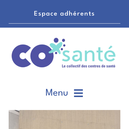
Passer
au
Espace adhérents
contenu
Menu
CO’santé
Voir
l'image