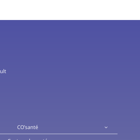
ult
CO’santé