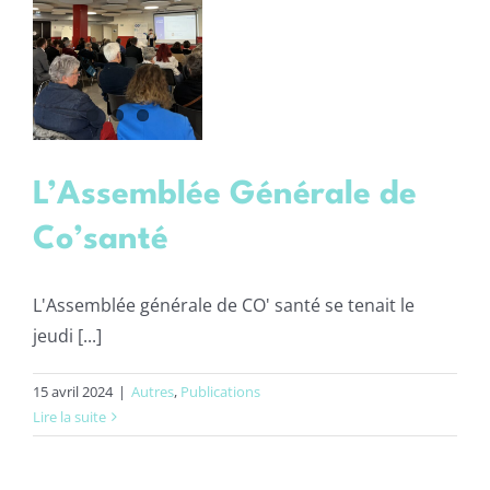
ée
té
ns
L’Assemblée Générale de
Co’santé
L'Assemblée générale de CO' santé se tenait le
jeudi [...]
15 avril 2024
|
Autres
,
Publications
Lire la suite