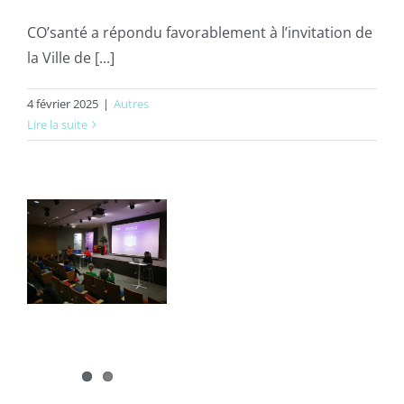
CO’santé a répondu favorablement à l’invitation de
la Ville de [...]
4 février 2025
|
Autres
Lire la suite
t
on
 »
ns