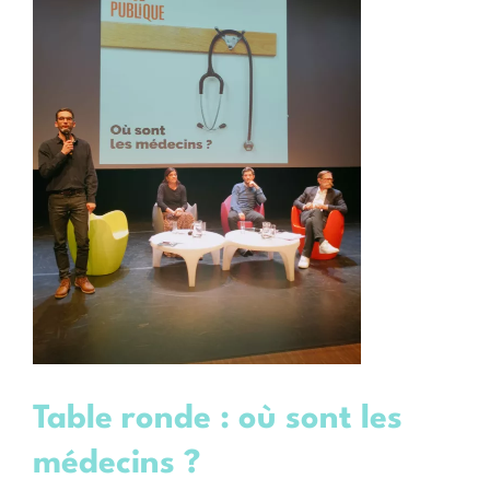
Centres de santé
Actions
Actualités
Offres d’emploi
Table ronde : où sont les
médecins ?